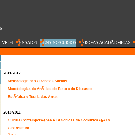
IVROS
ENSAIOS
ENSINO/CURSOS
PROVAS ACADÃ©MICAS
2011/2012
Metodologia nas CiÃªncias Sociais
Metodologias de AnÃ¡lise do Texto e do Discurso
EstÃ©tica e Teoria das Artes
2010/2011
Cultura ContemporÃ¢nea e TÃ©cnicas de ComunicaÃ§Ã£o
Cibercultura