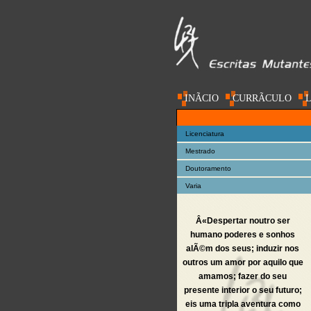
INÃ­CIO
CURRÃ­CULO
L
AC@DEMIA
Licenciatura
Mestrado
Doutoramento
Varia
Â«Despertar noutro ser
humano poderes e sonhos
alÃ©m dos seus; induzir nos
outros um amor por aquilo que
amamos; fazer do seu
presente interior o seu futuro;
eis uma tripla aventura como