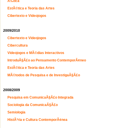
Ã‰tica
EstÃ©tica e Teoria das Artes
Cibertexto e Videojogos
2009/2010
Cibertexto e Videojogos
Cibercultura
Videojogos e MÃ©dias Interactivos
IntroduÃ§Ã£o ao Pensamento ContemporÃ¢neo
EstÃ©tica e Teoria das Artes
MÃ©todos de Pesquisa e de InvestigaÃ§Ã£o
2008/2009
Pesquisa em ComunicaÃ§Ã£o Integrada
Sociologia da ComunicaÃ§Ã£o
Semiologia
HistÃ³ria e Cultura ContemporÃ¢nea