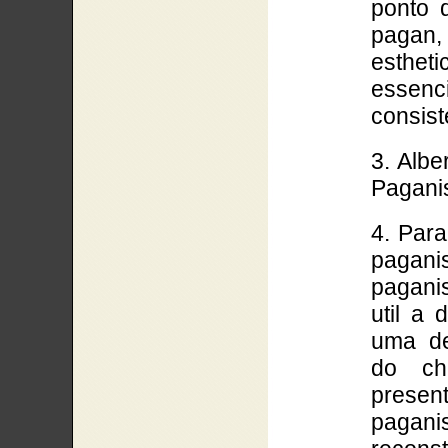
ponto 
pagan, 
esthet
essen
consist
3. Alb
Pagani
4. Par
pagan
pagani
util a 
uma de
do ch
presen
paga