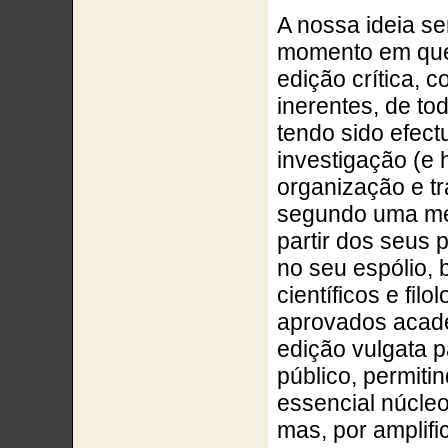
A nossa ideia se
momento em que f
edição crítica, c
inerentes, de to
tendo sido efect
investigação (e 
organização e tr
segundo uma met
partir dos seus 
no seu espólio, b
científicos e fi
aprovados acad
edição
vulgata
pa
público
, permiti
essencial núcle
mas, por
amplifi