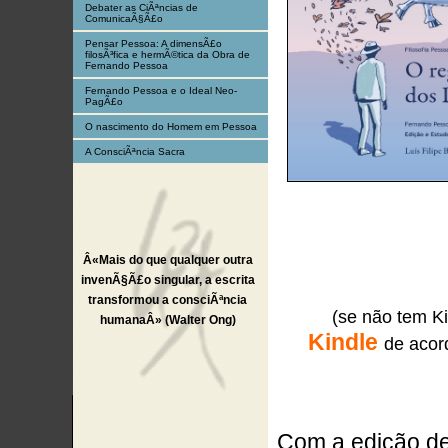
Debater as CiÃªncias de
ComunicaÃ§Ã£o
Pensar Pessoa: A dimensÃ£o
filosÃ³fica e hermÃ©tica da Obra de
Fernando Pessoa
Fernando Pessoa e o Ideal Neo-
PagÃ£o
O nascimento do Homem em Pessoa
A ConsciÃªncia Sacra
Â«Mais do que qualquer outra
invenÃ§Ã£o singular, a escrita
transformou a consciÃªncia
(se não tem K
humanaÂ» (Walter Ong)
Kindle
de acor
Com a edição d