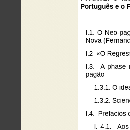
Português e o 
I.1. O Neo-pa
Nova (Fernan
I.2
«O Regress
I.3.
A phase 
pagão
1.3.1. O ide
1.3.2. Scien
I.4.
Prefacios 
I. 4.1.
Aos