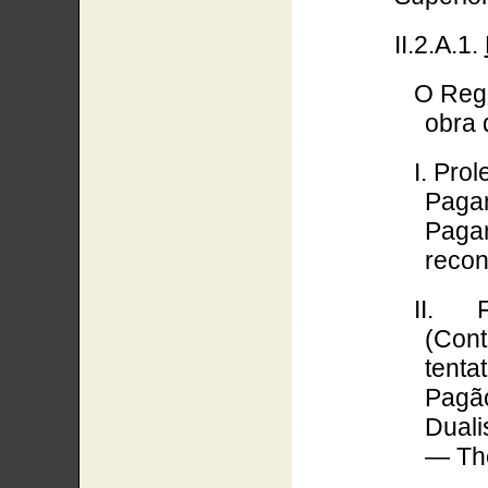
II.2.A.1.
O Reg
obra 
I. Pr
Pagan
Paga
recon
II. 
(Con
tenta
Pagã
Duali
— The