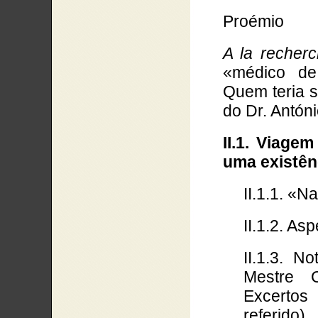
Proémio
A la recher
«médico de 
Quem teria si
do Dr. Antón
II.1.
Viagem 
uma existên
II.1.1. «
II.1.2. As
II.1.3. 
Mestre 
Excertos
referido)