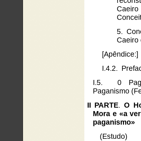
recons
Caeir
Concei
5. Con
Caeiro 
[Apêndice:]
I.4.2.
Prefa
I.5.
0 Pag
Paganismo (F
II PARTE
.
O Ho
Mora e «a ve
paganismo»
(Estudo)