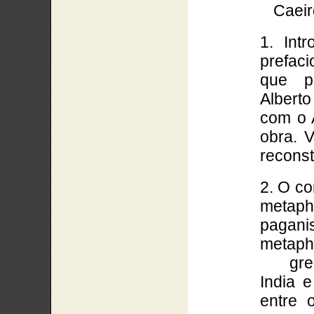
Caeir
1. Int
prefaci
que p
Albert
com o 
obra. 
recons
2. O c
metaph
pagan
metap
gr
India 
entre 