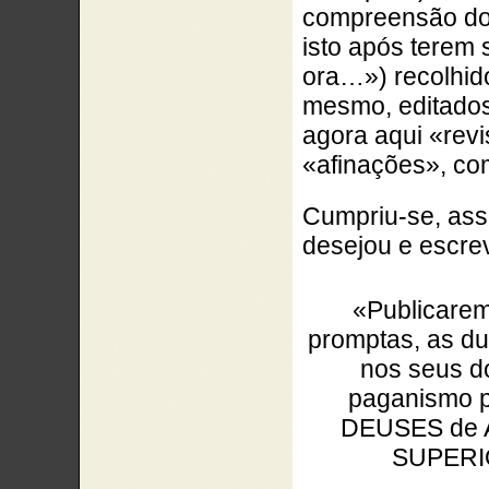
compreensão do
isto após terem 
ora…») recolhido
mesmo, editados 
agora aqui
«revi
«afinações
», co
Cumpriu-se, ass
desejou e escre
«Publicarem
promptas, as du
nos seus do
paganismo 
DEUSES de A
SUPERIO