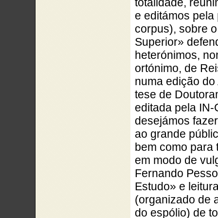
totalidade, reu
e editámos
pela 
corpus
), sobre 
Superior» defen
heterónimos, n
ortónimo, de Rei
numa edição do 
tese de Doutora
editada pela IN
desejámos fazer
ao grande públic
bem como para t
em modo de
vul
Fernando Pessoa
Estudo» e leitur
(organizado de 
do espólio) de t