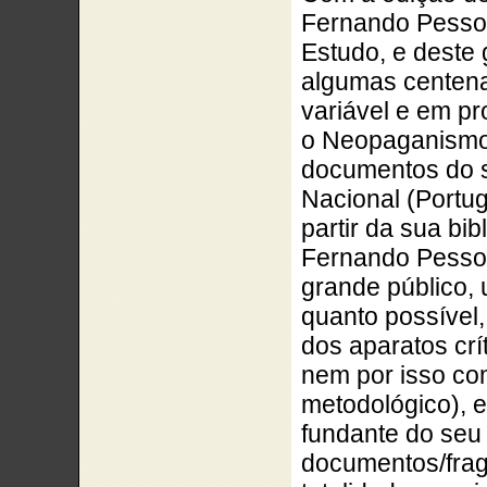
Fernando Pessoa
Estudo
, e deste
algumas centena
variável e em pr
o Neopaganism
documentos do se
Nacional (Portuga
partir da sua bib
Fernando Pess
grande público,
quanto possível
dos aparatos crít
nem por isso com
metodológico), e
fundante do seu
documentos/fra