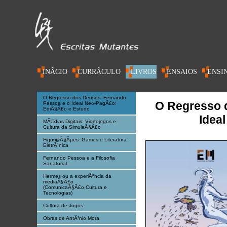
INÃ­CIO
CURRÃ­CULO
LIVROS
ENSAIOS
ENSI
AC@DEMIA
O Regresso dos Deuses. Fernando
O Regresso 
Pessoa e o Ideal Neo-PagÃ£o:
EdiÃ§Ã£o e Estudo
Idea
MÃ©dias Digitais: Videojogos e
Cultura da SimulaÃ§Ã£o
Figur@Ã§Ãµes: Games e Literatura
EletrÃ´nica
Fernando Pessoa e a Filosofia
Sanatorial
Hermes ou a experiÃªncia da
mediaÃ§Ã£o
(ComunicaÃ§Ã£o,Cultura e
Tecnologias)
Cultura de Jogos
Obras de AntÃ³nio Mora