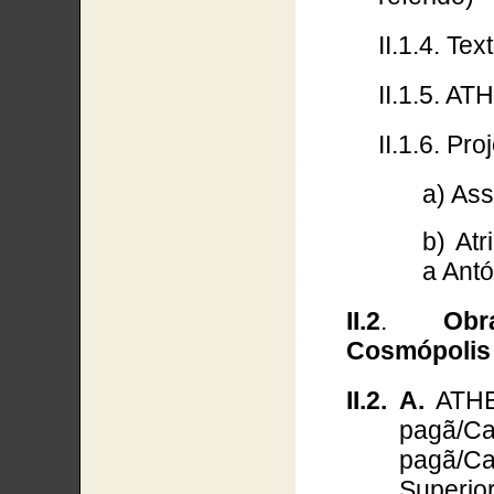
II.1.4. T
II.1.5. A
II.1.6. Pro
a) As
b) At
a Antó
II.2
.
Obr
Cosmópolis
II.2. A.
ATHEN
pagã
pagã/C
Superio