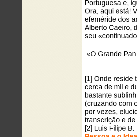
Portuguesa e, ig
Ora, aqui está! 
efeméride dos an
Alberto Caeiro, 
seu «continuador
«O Grande Pan 
[1] Onde reside 
cerca de mil e d
bastante sublin
(cruzando com o
por vezes, eluci
transcrição e de
[2] Luis Filipe B
Pessoa e o Ide