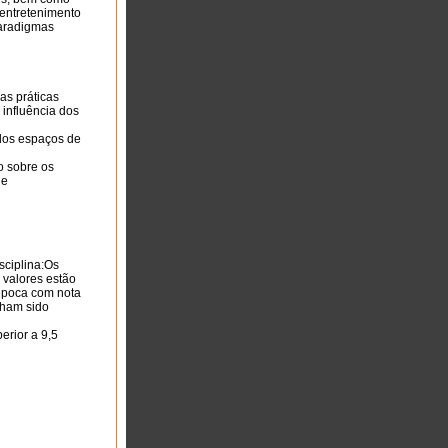
 entretenimento
paradigmas
s práticas
 influência dos
 dos espaços de
o sobre os
de
sciplina:Os
 valores estão
época com nota
nham sido
erior a 9,5