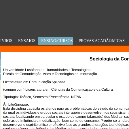
IVROS
ENSAIOS
ENSINO/CURSOS
PROVAS ACADÃ©MICAS
Sociologia da C
Universidade Lusófona de Humanidades e Tecnologias
Escola de Comunicação, Artes e Tecnologias da Informação
Licenciatura em Comunicação Aplicada
(comum com) Licenciatura em Ciências da Comunicação e da Cultura
Tipologia: Teórica, Semestral/Precedência: NTP/N
Âmbito/Sinopse:
Esta disciplina capacita os alunos para as problemáticas do estudo da comunicaç
da qual os indivíduos e grupos sociais interagem e desenvolvem os seus sistem
sociais, focalizando em particular o estudo do campo (alargado) dos Médias, sua
esferas de influência e mediatização, bem como do consumo. Propõe-se ainda e
desenvolver o espírito critico e reflexivo face às grandes alterações tecnológicas
contemporânea, a influência dos Médias sobre a sociedade e seus intervenien