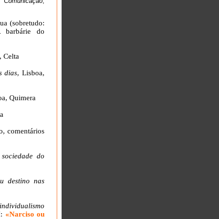
a Comunicação
,
ua (sobretudo:
 barbárie do
, Celta
s dias
, Lisboa,
boa, Quimera
a
ão, comentários
 sociedade do
u destino nas
ndividualismo
I:
«Narciso ou