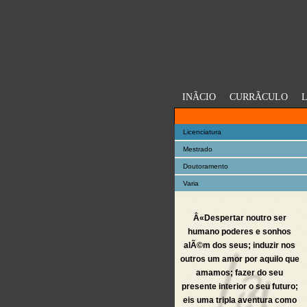
INÃ­CIO
CURRÃ­CULO
L
AC@DEMIA
Licenciatura
Mestrado
Doutoramento
Varia
Â«Despertar noutro ser
humano poderes e sonhos
alÃ©m dos seus; induzir nos
outros um amor por aquilo que
amamos; fazer do seu
presente interior o seu futuro;
eis uma tripla aventura como