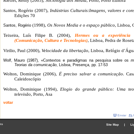
Rieffel, Rémy (2003),
Sociologia dos Media
, Porto, Porto Editora
Santos, Rogério (2007),
Indústrias Culturais:Imagens, valores e co
Edições 70
(1998),
Os Novos Media e o espaço público
, Lisboa, 
Santos, Rogério
Teixeira, Luís Filipe B. (2004),
Hermes ou a experiência
(Comunicação, Cultura e Tecnologias)
, Lisboa, Pedra de Roset
Virilio, Paul (2000),
Velocidade da libertação
, Lisboa, Relógio d’Águ
Wolf, Mauro (1987), «Contextos e paradigmas na pesquisa sobre os
m
Teorias da comunicação
, Lisboa, Presença, pp. 17-53
Wolton, Dominique (2006),
É preciso salvar a comunicação
. Cas
Caleidoscópio
Wolton, Dominique (1994),
Elogio do grande público: Uma teor
televisão
, Porto, Asa
voltar
Enviar
I
ira
Site Map
|
Li