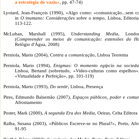
a estratégia do vazio»
, pp. 47-74)
Lyotard, Jean-François (1990), «Algo como: «comunicação...sem 
in
O inumano: Considerações sobre o tempo
, Lisboa, Editori
113-122.
McLuhan, Marshall (1995),
Understanding Media
,
Londo
(
Compreender os meios de comunicação: extensões do 
Relógio d'Água, 2008)
Perniola, Mario (2004),
Contra a comunicação
, Lisboa Teorema
Perniola, Mario (1994),
Enigmas: O momento egípcio na socieda
Lisboa, Bertand (sobretudo, «Video-culturas como espelhos»
«Virtualidade e Perfeição», pp. 101-119)
Perniola, Mario (1993),
Do sentir
, Lisboa, Presença
Pires, Edmundo Balsemão (2007),
Espaços públicos, poder e comu
Afrontamento
Poster, Mark (2000),
A segunda Era dos Media
, Oeiras, Celta Editora
Ralha, Susana (2003), «Públicos Escreve-se no Plural?», Porto, Afr
91-95