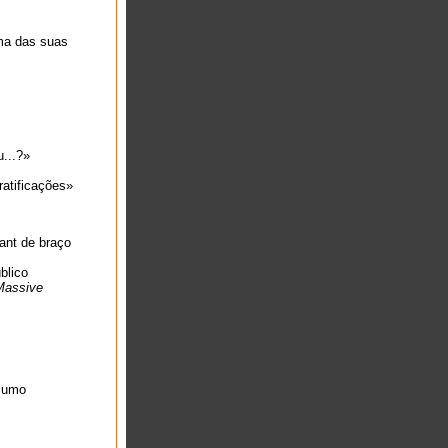
ma das suas
u...?»
ratificações»
ant de braço
blico
Massive
sumo