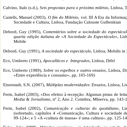
Calvino, Italo (s.d.),
Seis propostas para o próximo milénio
, Lisboa, 
Castells, Manuel (2003),
O fim do Milénio
, vol. III A Era da Inform
Sociedade e Cultura, Lisboa, Fundação Calouste
Gulbenkian
Debord, Guy (1995),
Comentários sobre a sociedade do espectácul
quarta edição italiana de «A Sociedade do Espectáculo
», Lis
Mobile
Debord, Guy (1991),
A sociedade do espectáculo
, Lisboa, Mobilis in
Eco, Umberto (1991),
Apocalíticos e
Integrados
, Lisboa, Difel
Eco, Umberto (1989),
Sobre os espelhos e outros ensaios
, Lisboa, Di
«Entre experiência e consumo», pp. 105-169)
Eisenstadt, S.N. (2007),
Múltiplas modernidades
:
Ensaios
, Lisboa, Li
Ferin, Isabel (2003), «Dos efeitos à recepção: Algumas pistas de leit
Media & Jornalismo
, nº 2, Ano 2. Coimbra, MInerva, pp. 143-
Ferin, Isabel (2002),
Comunicação e culturas do quotidiano
, Li
(sobretudo, capítulos 4 «Comunicação, Cultura e sociedade d
99-124»; e 5 «A «cultura de massa» é uma cultura», pp. 125-1