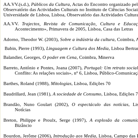
AA.VV.(s.d.),
Públicos da Cultura
, Actas do Encontro organizado pel
Observatório das Actividades Culturais no Instituto de Ciências Sociai
Universidade de Lisboa, Lisboa, Observatório das Actividades Cultura
AA.VV.
Trajectos, Revista de Comunicação, Cultura e Educa
Acontecimento», Primavera de 2005, Lisboa, Casa das Letras
Adorno, Theodor W. (2003),
Sobre a indústria da cultura
, Coimbra, 
Babin, Pierre (1993),
Linguagem e Cultura dos Media
, Lisboa Bertra
Balandier, Georges,
O poder em Cena
, Coimbra, Minerva
Barreto, António e Pontes, Joana (2007),
Portugal: Um retrato socia
Conflito: As relações sociais», nº 6, Lisboa, Público-Comunicaç
Barthes, Roland (1988),
Mitologias
, Lisboa, Edições 70
Baudrillard, Jean (1981),
A sociedade de Consumo
, Lisboa, Edições 
Brandão, Nuno Goulart (2002),
O espectáculo das notícias
, Li
Notícias
Breton, Philippe e Proulx, Serge (1997),
A explosão da comuni
Bizâncio
Bourdon, Jerôme (2006),
Introdução aos Media
, Lisboa, Campo das 