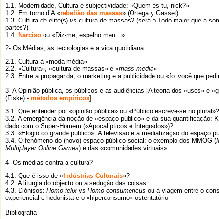
1.1. Modernidade, Cultura e subjectividade: «Quem és tu, nick?»
1.2. Em torno d’A «
rebelião das massas
» (Ortega y Gasset)
1.3. Cultura de elite(s)
vs
cultura de massas? (será o Todo maior que a so
partes?)
1.4.
Narciso
ou «Diz-me, espelho meu...»
2- Os Médias, as tecnologias e a vida quotidiana
2.1. Cultura à «moda-média»
2.2. «Cultura», «cultura de massas» e «
mass media
»
2.3. Entre a propaganda, o marketing e a publicidade ou «foi você que pedi
3- A Opinião pública, os públicos e as audiências [A teoria dos «usos» e «g
(Fiske) -
métodos empíricos
]
3.1. Que entender por «opinião pública» ou «Público escreve-se no plural»?
3.2. A emergência da noção de «espaço público» e da sua quantificação: K
dado com o Super-Homem («Apocalípticos e Integrados»)?
3.3. «Elogio do grande público»: A televisão e a mediatização do espaço pú
3.4. O fenómeno do (novo) espaço público social: o exemplo dos MMOG (
Multiplayer Online Games
) e das «comunidades virtuais»
4- Os médias contra a cultura?
4.1. Que é isso de «
Indústrias Culturais
»?
4.2.
A liturgia do objecto ou a sedução das coisas
4.3.
Diónisos:
Homo felix
v
s Homo consumericus
ou a viagem entre o con
experiencial e hedonista e o «hiperconsumo» ostentatório
Bibliografia