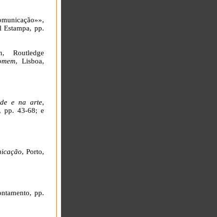
comunicação»»,
al Estampa, pp.
n
, Routledge
Homem
, Lisboa,
de e na arte
,
, pp. 43-68; e
nicação
, Porto,
ontamento, pp.