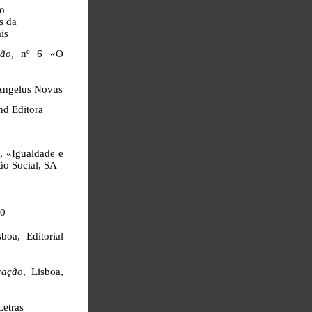
o
s da
is
ção
, nº 6 «O
Angelus Novus
nd Editora
l
, «Igualdade e
ão Social, SA
70
sboa, Editorial
cação
, Lisboa,
Letras