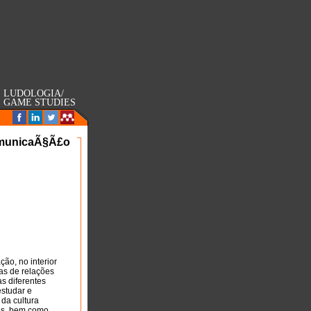
LUDOLOGIA/
GAME STUDIES
omunicaÃ§Ã£o
ão, no interior
as de relações
s diferentes
studar e
 da cultura
tes, bem como