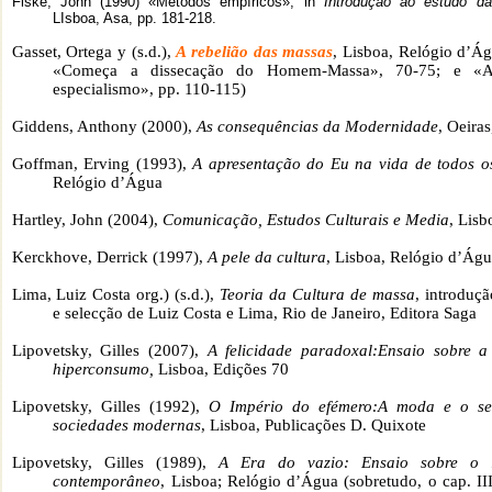
Fiske, John (1990) «Métodos empíricos», in
Introdução ao estudo d
LIsboa, Asa, pp. 181-218.
Gasset, Ortega y (s.d.),
A rebelião das massas
, Lisboa, Relógio d’Ág
«Começa a dissecação do Homem-Massa», 70-75; e «A
especialismo», pp. 110-115)
Giddens, Anthony (2000),
As consequências da Modernidade
, Oeiras
Goffman, Erving (1993),
A apresentação do Eu na vida de todos o
Relógio d’Água
Hartley, John (2004),
Comunicação, Estudos Culturais e Media
, Lis
Kerckhove, Derrick (1997),
A pele da cultura
, Lisboa, Relógio d’Águ
Lima, Luiz Costa org.) (s.d.),
Teoria da Cultura de massa
, introduç
e selecção de Luiz Costa e Lima, Rio de Janeiro, Editora Saga
Lipovetsky, Gilles (2007),
A felicidade paradoxal:Ensaio
sobre a
hiperconsumo,
Lisboa, Edições 70
Lipovetsky, Gilles (1992),
O Império do efémero:A moda e o se
sociedades modernas
, Lisboa, Publicações D. Quixote
Lipovetsky, Gilles (1989),
A Era do vazio: Ensaio sobre o i
contemporâneo
, Lisboa; Relógio d’Água (sobretudo, o cap. II