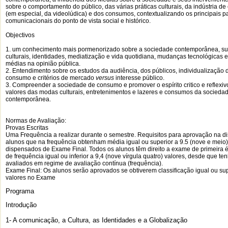
sobre o comportamento do público, das várias práticas culturais, da indústria de
(em especial, da videolúdica) e dos consumos, contextualizando os principais 
comunicacionais do ponto de vista social e histórico.
Objectivos
1. um conhecimento mais pormenorizado sobre a sociedade contemporânea, sua
culturais, identidades, mediatização e vida quotidiana, mudanças tecnológicas e
médias na opinião pública.
2. Entendimento sobre os estudos da audiência, dos públicos, individualização
consumo e critérios de mercado
versus
interesse público.
3. Compreender a sociedade de consumo e promover o espírito critico e reflexiv
valores das modas culturais, entretenimentos e lazeres e consumos da socieda
contemporânea.
Normas de Avaliação:
Provas Escritas
Uma Frequência a realizar durante o semestre. Requisitos para aprovação na di
alunos que na frequência obtenham média igual ou superior a 9.5 (nove e meio)
dispensados de Exame Final. Todos os alunos têm direito a exame de primeira 
de frequência igual ou inferior a 9,4 (nove vírgula quatro) valores, desde que te
avaliados em regime de avaliação contínua (frequência).
Exame Final: Os alunos serão aprovados se obtiverem classificação igual ou sup
valores no Exame
Programa
Introdução
1- A comunicação, a Cultura, as Identidades e a Globalização