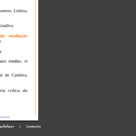
nsumos
, Lisboa,
Gradiva
 da mediação
a
a
ass media
», in
al de Cambra,
ia crítica da
mprimir
gaÃ§Ãµes
|
Contactos