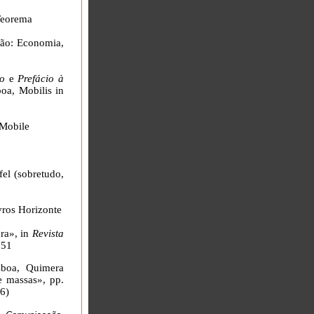
Teorema
ação: Economia,
o
e
Prefácio à
boa, Mobilis in
 Mobile
fel (sobretudo,
vros Horizonte
ura», in
Revista
151
sboa, Quimera
e massas», pp.
46)