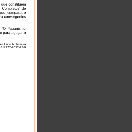
s que constituem
s Completos' de
, que, comparado
ora convergentes
o "O Paganismo
e para aguçar o
 Filipe b. Teixeira
ISBN 972-9032-23-8