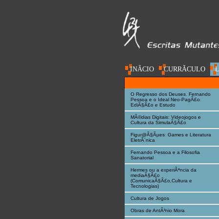
INÃ­CIO
CURRÃ­CULO
L
AC@DEMIA
O Regresso dos Deuses. Fernando
Pessoa e o Ideal Neo-PagÃ£o:
EdiÃ§Ã£o e Estudo
MÃ©dias Digitais: Videojogos e
Cultura da SimulaÃ§Ã£o
Figur@Ã§Ãµes: Games e Literatura
EletrÃ´nica
Fernando Pessoa e a Filosofia
Sanatorial
Hermes ou a experiÃªncia da
mediaÃ§Ã£o
(ComunicaÃ§Ã£o,Cultura e
Tecnologias)
Cultura de Jogos
Obras de AntÃ³nio Mora