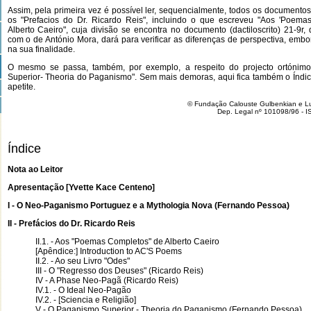
Assim, pela primeira vez é possível ler, sequencialmente, todos os documento
os "Prefacios do Dr. Ricardo Reis", incluindo o que escreveu "Aos 'Poema
Alberto Caeiro", cuja divisão se encontra no documento (dactiloscrito) 21-9r
com o de António Mora, dará para verificar as diferenças de perspectiva, emb
na sua finalidade.
O mesmo se passa, também, por exemplo, a respeito do projecto ortónim
Superior- Theoria do Paganismo". Sem mais demoras, aqui fica também o Índic
apetite.
© Fundação Calouste Gulbenkian e Luís
Dep. Legal nº 101098/96 - 
Índice
Nota ao Leitor
Apresentação [Yvette Kace Centeno]
I - O Neo-Paganismo Portuguez e a Mythologia Nova (Fernando Pessoa)
II - Prefácios do Dr. Ricardo Reis
II.1. - Aos "Poemas Completos" de Alberto Caeiro
[Apêndice:] Introduction to AC'S Poems
II.2. - Ao seu Livro "Odes"
III - O "Regresso dos Deuses" (Ricardo Reis)
IV - A Phase Neo-Pagã (Ricardo Reis)
IV.1. - O Ideal Neo-Pagão
IV.2. - [Sciencia e Religião]
V - O Paganismo Superior - Theoria do Paganismo (Fernando Pessoa)