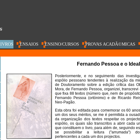
IVROS
ENSAIOS
ENSINO/CURSOS
PROVAS ACADÃ©MICAS
Fernando Pessoa e o Idea
Posteriormente, e no seguimento das investig
espólio pessoano tendentes à realização da mi
de Doutoramento sobre a edição crítica das O
Mora, de Fernando Pessoa, organizei, transcrevi e
que fixa 88 textos (número que, nem de propósito
Fernando Pessoa (ortónimo) e de Ricardo Rei
Neo-Pagão.
Esta obra foi editada para comemorar os 60 ano
um dos seus méritos, se me é permitida a ousadi
da organização dos textos respeitar os project
espólio, os quais são transcritos a abrir cada
que constituem o livro, para além de, seguindo e
se possibilitar a leitura ("arrumada") d
pertencentes a cada um dos projectos.