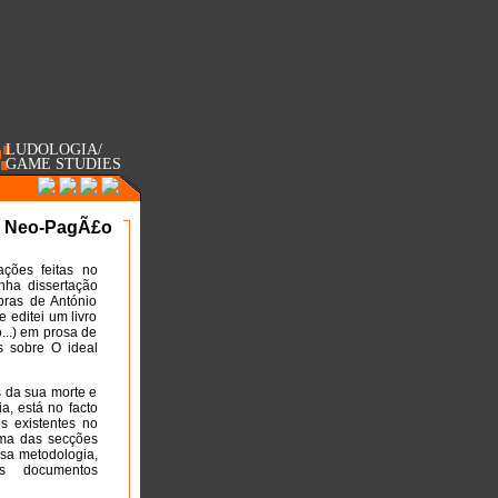
LUDOLOGIA/
GAME STUDIES
l Neo-PagÃ£o
ações feitas no
nha dissertação
bras de António
 editei um livro
...) em prosa de
s sobre O ideal
s da sua morte e
a, está no facto
os existentes no
 uma das secções
ssa metodologia,
os documentos