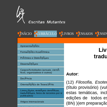
INÃ­CIO
CURRÃ­CULO
LIVROS
ENSAIOS
ENSI
AC@DEMIA
ApresentaÃ§Ã£o
Liv
FormaÃ§Ã£o AcadÃ©mica
tradu
PrÃ©mios e DistinÃ§Ãµes
DissertaÃ§Ãµes
Cargos/Actividades (actuais, cientÃ­
ficos, organizativos e outros)
Autor
:
DocÃªncia
(12)
Filosofia, Eso
OrientaÃ§Ã£o de Teses/JÃºris
(título provisório) (
vu
Livros (Autor, revisÃµes cientÃ­ficas,
estas temáticas, inc
traduÃ§Ãµes, livros de terceiros por si
publicados)
edições de todos es
Artigos internacionais
(BN) )(em preparaçã