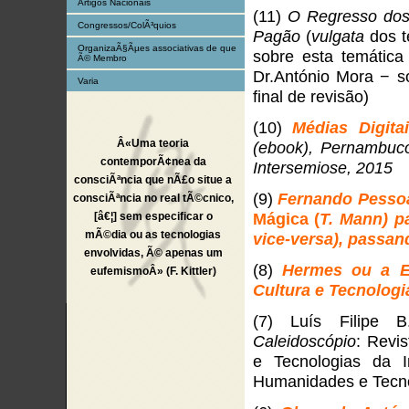
Artigos Nacionais
(11)
O Regresso dos
Congressos/ColÃ³quios
Pagão
(
vulgata
dos t
OrganizaÃ§Ãµes associativas de que
sobre esta temática
Ã© Membro
Dr.António Mora − 
Varia
final de revisão)
(10)
Médias Digita
Â«Uma teoria
(ebook), Pernambuco
contemporÃ¢nea da
Intersemiose, 2015
consciÃªncia que nÃ£o situe a
(9)
Fernando Pessoa 
consciÃªncia no real tÃ©cnico,
Mágica (
T. Mann) p
[â€¦] sem especificar o
mÃ©dia ou as tecnologias
vice-versa), passan
envolvidas, Ã© apenas um
(8)
Hermes ou a E
eufemismoÂ» (F. Kittler)
Cultura e Tecnologi
(7) Luís Filipe B
Caleidoscópio
: Revi
e Tecnologias da 
Humanidades e Tecno