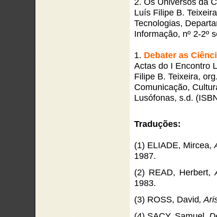
2. Os Universos da 
Luís Filipe B. Teixei
Tecnologias, Depart
Informação, nº 2-2º 
1.
Debater as Ciênc
Actas do I Encontro 
Filipe B. Teixeira, o
Comunicação, Cultura
Lusófonas, s.d. (ISB
Traduções:
(1) ELIADE, Mircea,
1987.
(2) READ, Herbert,
1983.
(3) ROSS, David
, Ari
(4) SACY, Samuel,
D