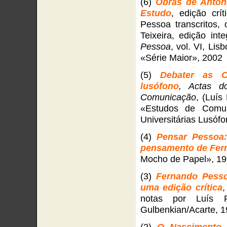
(6)
Obras de Antón
Estudo
, edição crí
Pessoa transcritos,
Teixeira, edição in
Pessoa
, vol. VI, Li
«Série Maior», 2002
(5)
Debater as 
lusófono
, Actas d
Comunicação
, (Luís
«Estudos de Comun
Universitárias Lusófo
(4)
Pensar Pessoa:
pensamento de Fer
Mocho de Papel», 1
(3)
Fernando Pesso
uma edição crítica
,
notas por Luís F
Gulbenkian/Acarte, 
(2)
O Nascimento