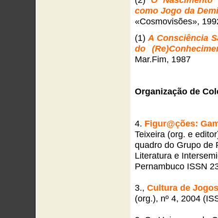
como Jogo da Demi
«Cosmovisões», 199
(1)
A Consciência S
do (Re)Conhecimen
Mar.Fim, 1987
Organização de Cole
4.
Figur@ções: Game
Teixeira (org. e edito
quadro do Grupo de 
Literatura e Interse
Pernambuco ISSN 2
3.,
Cultura de Jogo
(org.), nº 4, 2004 (I