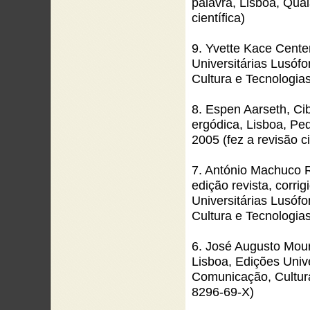
palavra, Lisboa, Qual
científica)
9. Yvette Kace Cente
Universitárias Lusóf
Cultura e Tecnologia
8. Espen Aarseth, Cib
ergódica, Lisboa, Pe
2005 (fez a revisão c
7. António Machuco R
edição revista, corri
Universitárias Lusóf
Cultura e Tecnologia
6. José Augusto Mour
Lisboa, Edições Univ
Comunicação, Cultura
8296-69-X)