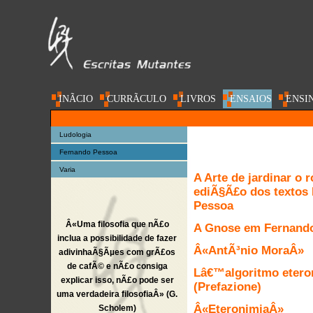
INÃ­CIO
CURRÃ­CULO
LIVROS
ENSAIOS
ENSI
AC@DEMIA
Ludologia
Fernando Pessoa
Varia
A Arte de jardinar o 
ediÃ§Ã£o dos textos
Pessoa
Â«Uma filosofia que nÃ£o
A Gnose em Fernand
inclua a possibilidade de fazer
Â«AntÃ³nio MoraÂ»
adivinhaÃ§Ãµes com grÃ£os
de cafÃ© e nÃ£o consiga
Lâ€™algoritmo etero
explicar isso, nÃ£o pode ser
(Prefazione)
uma verdadeira filosofiaÂ» (G.
Â«EteronimiaÂ»
Scholem)