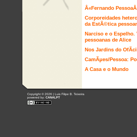
Â«Fernando PessoaÂ
Corporeidades hetero
da EstÃ©tica pessoa
Narciso e o Espelho. 
pessoanas de Alice
Nos Jardins do OfÃ­c
CamÃµes/Pessoa: Poe
A Casa e o Mundo
Copyright © 2026 | Luis Filipe B. Teixeira
powered by:
CANALPT