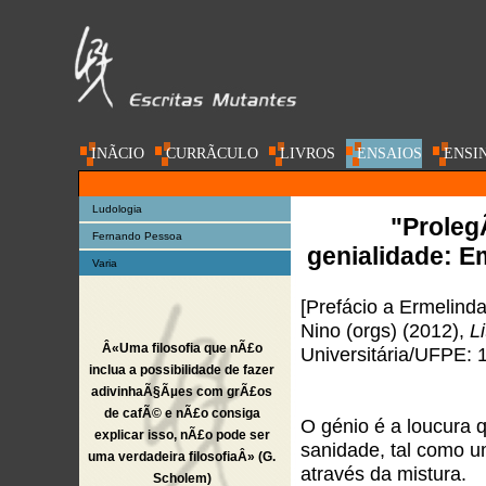
INÃ­CIO
CURRÃ­CULO
LIVROS
ENSAIOS
ENSI
AC@DEMIA
Ludologia
"Proleg
Fernando Pessoa
genialidade: E
Varia
[Prefácio a Ermelind
Nino (orgs) (2012),
L
Â«Uma filosofia que nÃ£o
Universitária/UFPE:
inclua a possibilidade de fazer
adivinhaÃ§Ãµes com grÃ£os
de cafÃ© e nÃ£o consiga
O génio é a loucura 
explicar isso, nÃ£o pode ser
sanidade, tal como 
uma verdadeira filosofiaÂ» (G.
através da mistura.
Scholem)