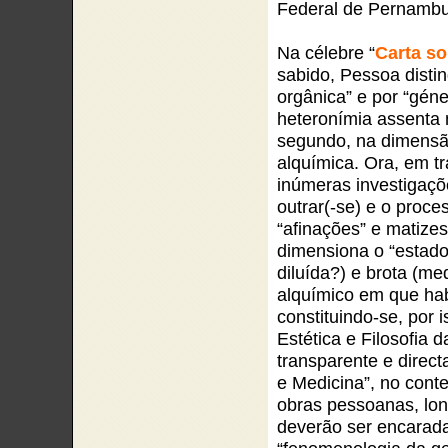
Federal de Pernambu
Na célebre “
Carta so
sabido, Pessoa distin
orgânica” e por “gé
heteronímia assenta 
segundo, na dimensão f
alquímica. Ora, em 
inúmeras investigaç
outrar(-se) e o proce
“afinações” e matiz
dimensiona o “estado
diluída?) e brota (m
alquímico em que ha
constituindo-se, por 
Estética e Filosofia 
transparente e directa
e Medicina”, no cont
obras pessoanas, long
deverão ser encarad