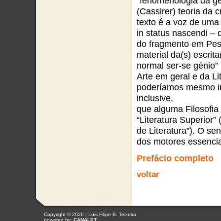
“fenomenologia da ge
(Cassirer) teoria da cr
texto é a voz de uma
in status nascendi – da
do fragmento em Pesso
material da(s) escrita
normal ser-se génio” 
Arte em geral e da Lite
poderíamos mesmo ir 
inclusive,
que alguma Filosofi
“Literatura Superior” 
de Literatura”). O se
dos motores essenciai
Prefácio completo
voltar
Copyright © 2026 | Luis Filipe B. Teixeira
powered by:
CANALPT