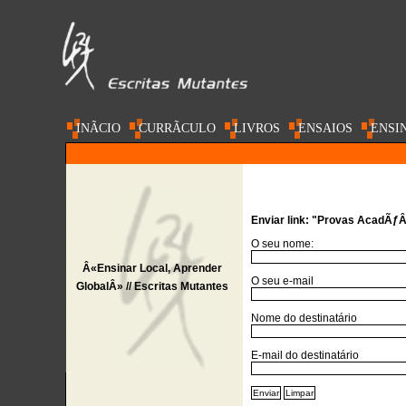
INÃ­CIO
CURRÃ­CULO
LIVROS
ENSAIOS
ENSI
AC@DEMIA
Enviar link: "Provas AcadÃƒ
O seu nome:
Â«Ensinar Local, Aprender
O seu e-mail
GlobalÂ» // Escritas Mutantes
Nome do destinatário
E-mail do destinatário